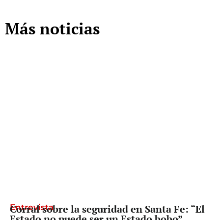
Más noticias
Entrevista
Corral sobre la seguridad en Santa Fe: “El
Estado no puede ser un Estado bobo”