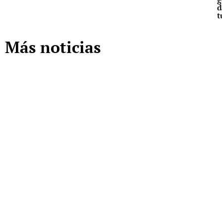
d
t
Más noticias