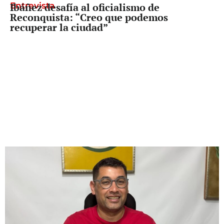
Entrevista
Ibáñez desafía al oficialismo de
Reconquista: “Creo que podemos
recuperar la ciudad”
Freno a Pullaro
La Corte dividida, pero con un mensaje
claro: el tope a las jubilaciones es