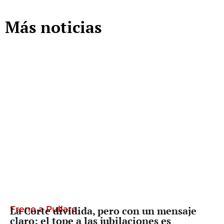
Más noticias
Freno a Pullaro
La Corte dividida, pero con un mensaje
claro: el tope a las jubilaciones es