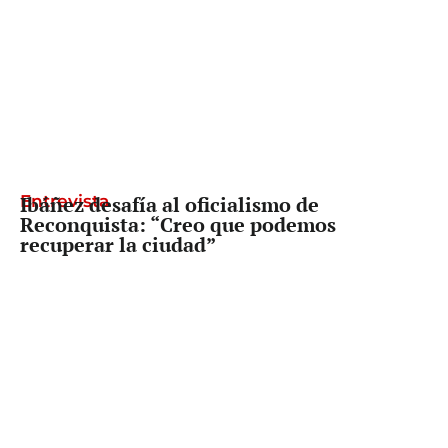
Entrevista
Ibáñez desafía al oficialismo de
Reconquista: “Creo que podemos
recuperar la ciudad”