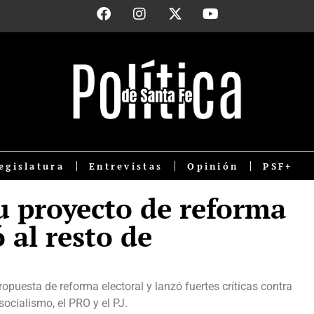
egislatura
Entrevistas
Opinión
PSF+
u proyecto de reforma
ó al resto de
opuesta de reforma electoral y lanzó fuertes críticas contra
socialismo, el PRO y el PJ.