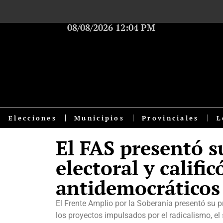
08/08/2026 12:04 PM
Elecciones
Municipios
Provinciales
L
El FAS presentó s
electoral y calific
antidemocráticos
El Frente Amplio por la Soberanía presentó su pr
los proyectos impulsados por el radicalismo, el 