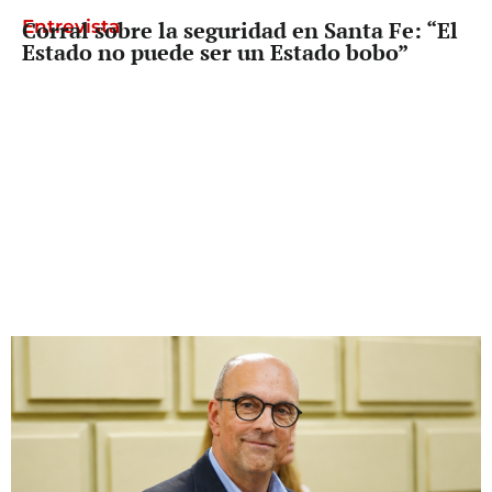
Entrevista
Corral sobre la seguridad en Santa Fe: “El
Estado no puede ser un Estado bobo”
Diputado Provincial
Palo Oliver busca que reclamarle los
fondos a Nación deje de depender del