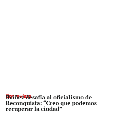
Entrevista
Ibáñez desafía al oficialismo de
Reconquista: “Creo que podemos
recuperar la ciudad”