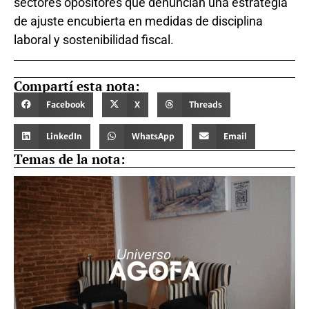
sectores opositores que denuncian una estrategia
de ajuste encubierta en medidas de disciplina
laboral y sostenibilidad fiscal.
Compartí esta nota:
Facebook
X
Threads
LinkedIn
WhatsApp
Email
Temas de la nota: