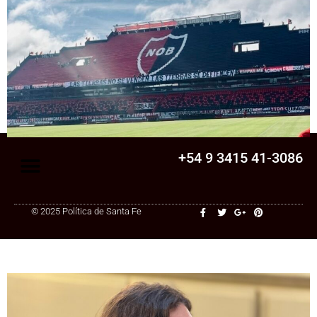
Senado
La Legislatura aprobó una ley clave para
una cooperativa de Santa Fe: ¿qué
cambia?
+54 9 3415 41-3086
© 2025 Política de Santa Fe