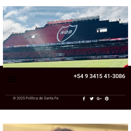
Senado
La Legislatura aprobó una ley clave para
una cooperativa de Santa Fe: ¿qué
cambia?
+54 9 3415 41-3086
© 2025 Política de Santa Fe