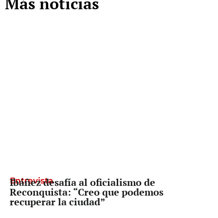
Más noticias
Entrevista
Ibáñez desafía al oficialismo de
Reconquista: “Creo que podemos
recuperar la ciudad”