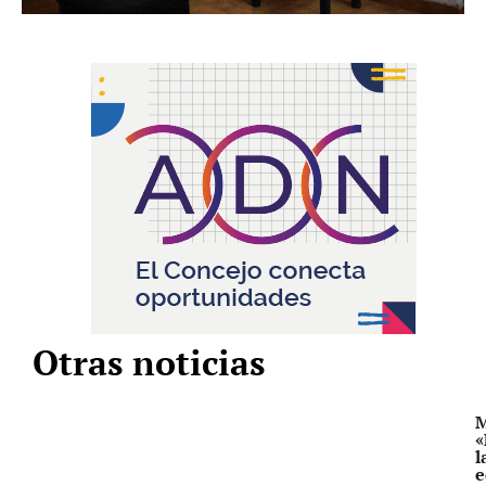
Otras noticias
M
«
l
e