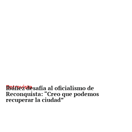
Entrevista
Ibáñez desafía al oficialismo de
Reconquista: “Creo que podemos
recuperar la ciudad”