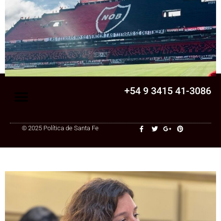
Senado
La Legislatura aprobó una ley clave para
una cooperativa de Santa Fe: ¿qué
cambia?
+54 9 3415 41-3086
© 2025 Política de Santa Fe