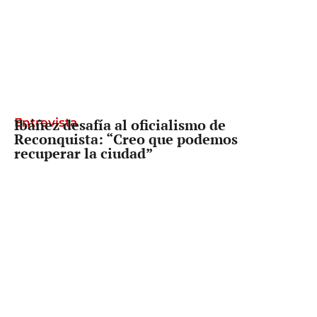
Entrevista
Ibáñez desafía al oficialismo de
Reconquista: “Creo que podemos
recuperar la ciudad”