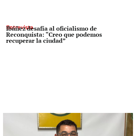
Entrevista
Ibáñez desafía al oficialismo de
Reconquista: “Creo que podemos
recuperar la ciudad”