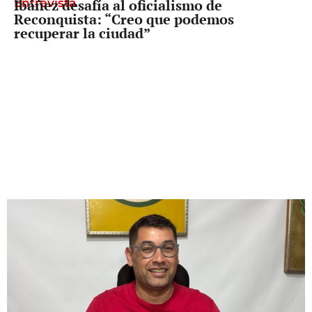
Entrevista
Ibáñez desafía al oficialismo de
Reconquista: “Creo que podemos
recuperar la ciudad”
Freno a Pullaro
La Corte dividida, pero con un mensaje
claro: el tope a las jubilaciones es