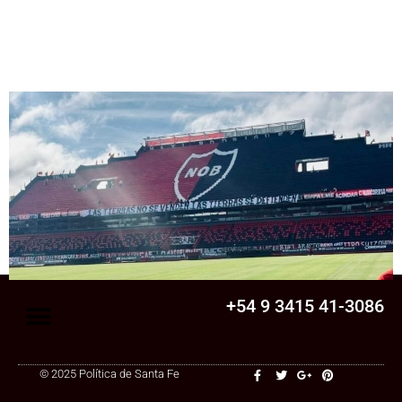
Senado
La Legislatura aprobó una ley clave para
una cooperativa de Santa Fe: ¿qué
cambia?
+54 9 3415 41-3086
© 2025 Política de Santa Fe