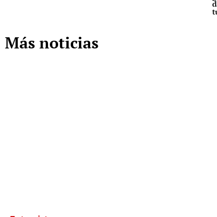
d
t
Más noticias