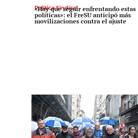
Politica Sindical
«Hay que seguir enfrentando estas
políticas»: el FreSU anticipó más
movilizaciones contra el ajuste
Informe lapidario
El informe que complica al