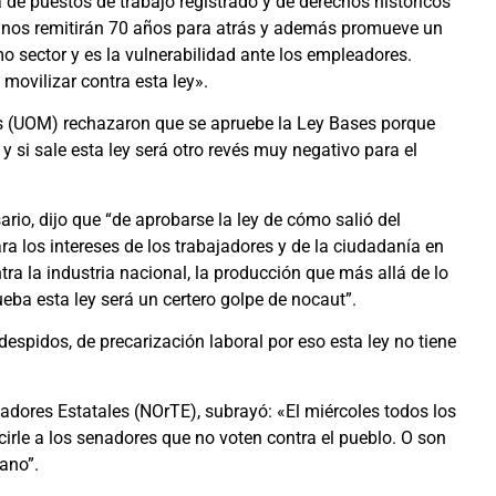
de puestos de trabajo registrado y de derechos históricos
s nos remitirán 70 años para atrás y además promueve un
sector y es la vulnerabilidad ante los empleadores.
movilizar contra esta ley».
os (UOM) rechazaron que se apruebe la Ley Bases porque
y si sale esta ley será otro revés muy negativo para el
ario, dijo que “de aprobarse la ley de cómo salió del
a los intereses de los trabajadores y de la ciudadanía en
ra la industria nacional, la producción que más allá de lo
eba esta ley será un certero golpe de nocaut”.
despidos, de precarización laboral por eso esta ley no tiene
bajadores Estatales (NOrTE), subrayó: «El miércoles todos los
irle a los senadores que no voten contra el pueblo. O son
ano”.