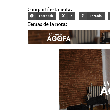
Compartí esta nota:
Facebook
X
Threads
Temas de la nota: