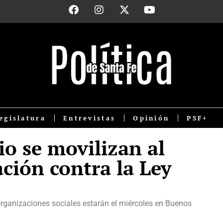
egislatura
Entrevistas
Opinión
PSF+
o se movilizan al
ción contra la Ley
y organizaciones sociales estarán el miércoles en Buenos