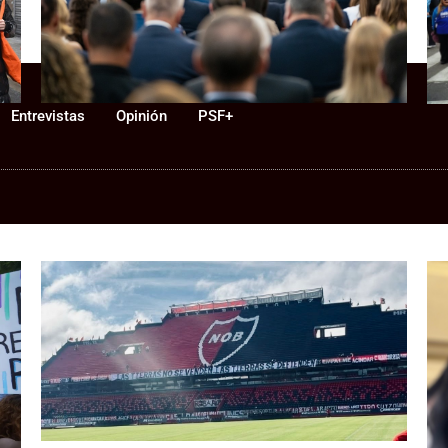
Newell’s, la pregunta política es:
p
¿de qué lado está Pullaro?
Entrevistas
Opinión
PSF+