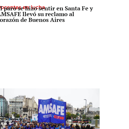
ocentes en lucha
l paro se hizo sentir en Santa Fe y
MSAFE llevó su reclamo al
orazón de Buenos Aires
Senado
a Legislatura aprobó una ley clave