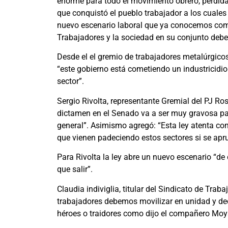
enorme para todo el movimiento obrero, pérdida 
que conquistó el pueblo trabajador a los cuale
nuevo escenario laboral que ya conocemos como 
Trabajadores y la sociedad en su conjunto debe 
Desde el el gremio de trabajadores metalúrgic
“este gobierno está cometiendo un industricidio 
sector”.
Sergio Rivolta, representante Gremial del PJ Ros
dictamen en el Senado va a ser muy gravosa par
general”. Asimismo agregó: “Esta ley atenta cont
que vienen padeciendo estos sectores si se apru
Para Rivolta la ley abre un nuevo escenario “de 
que salir”.
Claudia indiviglia, titular del Sindicato de Tra
trabajadores debemos movilizar en unidad y dec
héroes o traidores como dijo el compañero Moy