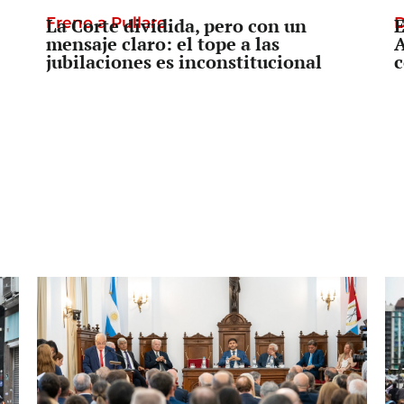
Freno a Pullaro
La Corte dividida, pero con un
D
E
mensaje claro: el tope a las
A
jubilaciones es inconstitucional
c
Prevención o Censura
Tras el secuestro de una bandera en
L