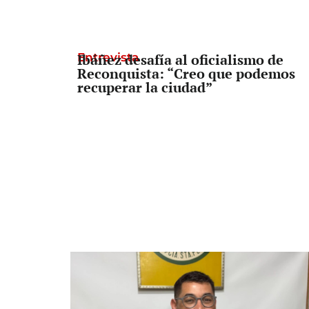
Entrevista
Ibáñez desafía al oficialismo de
Reconquista: “Creo que podemos
recuperar la ciudad”