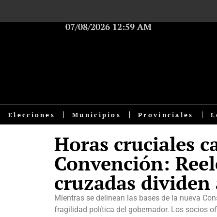
07/08/2026 12:59 AM
Elecciones
Municipios
Provinciales
L
Horas cruciales c
Convención: Reel
cruzadas dividen 
Mientras se delinean las bases de la nueva Cons
fragilidad política del gobernador. Los socios o