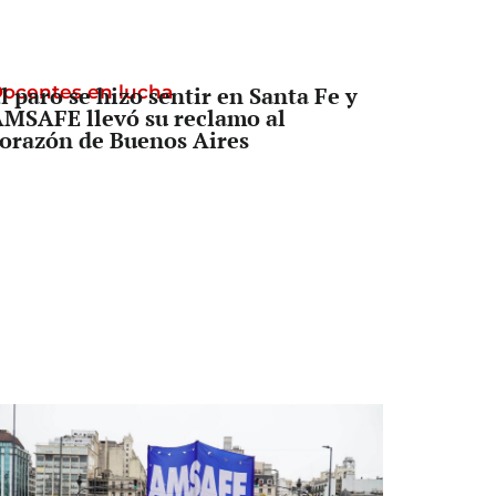
ocentes en lucha
l paro se hizo sentir en Santa Fe y
MSAFE llevó su reclamo al
orazón de Buenos Aires