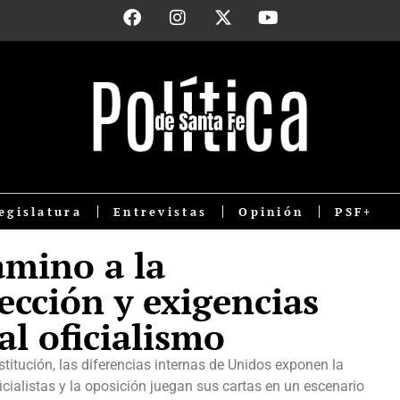
egislatura
Entrevistas
Opinión
PSF+
amino a la
ección y exigencias
al oficialismo
titución, las diferencias internas de Unidos exponen la
ficialistas y la oposición juegan sus cartas en un escenario