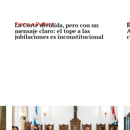
Freno a Pullaro
La Corte dividida, pero con un
D
E
mensaje claro: el tope a las
A
jubilaciones es inconstitucional
c