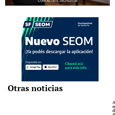
Otras noticias
A
m
d
d