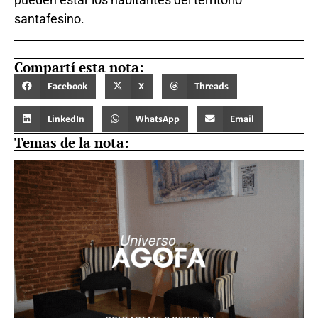
santafesino.
Compartí esta nota:
Facebook
X
Threads
LinkedIn
WhatsApp
Email
Temas de la nota: