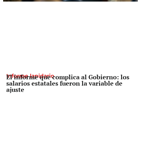
Informe lapidario
El informe que complica al Gobierno: los
salarios estatales fueron la variable de
ajuste