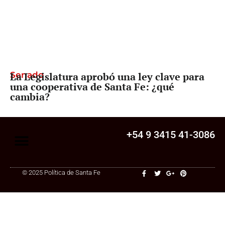
Senado
La Legislatura aprobó una ley clave para
una cooperativa de Santa Fe: ¿qué
cambia?
+54 9 3415 41-3086
© 2025 Política de Santa Fe