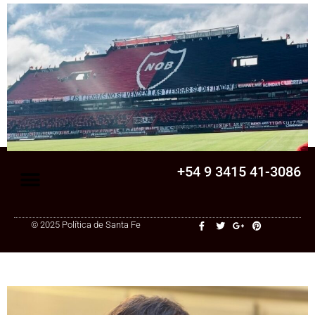
Senado
La Legislatura aprobó una ley clave para
una cooperativa de Santa Fe: ¿qué
cambia?
+54 9 3415 41-3086
© 2025 Política de Santa Fe