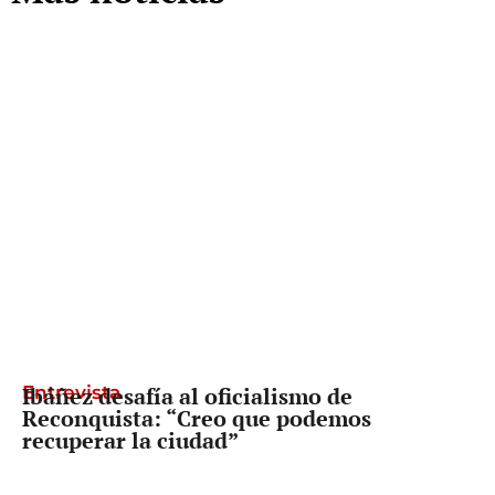
Entrevista
Ibáñez desafía al oficialismo de
Reconquista: “Creo que podemos
recuperar la ciudad”