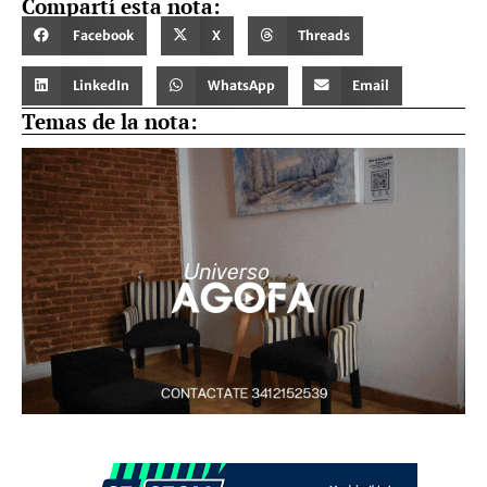
Compartí esta nota:
Facebook
X
Threads
LinkedIn
WhatsApp
Email
Temas de la nota: