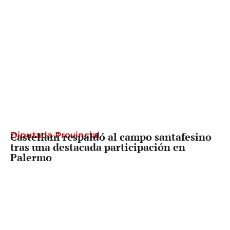
Diputada Provincial
Castellani respaldó al campo santafesino
tras una destacada participación en
Palermo