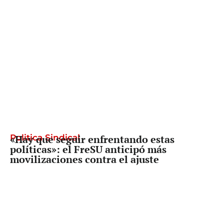
Politica Sindical
«Hay que seguir enfrentando estas
políticas»: el FreSU anticipó más
movilizaciones contra el ajuste